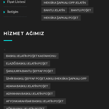
Fiyat Listesi
MEKSİKA ŞAPKALI OPP JELATİN
BANTLI JELATİN
BANTLI POŞET
İletişim
MEKSİKA ŞAPKALI POŞET
HIZMET AĞIMIZ
<
BASKILI JELATİN POŞET KASTAMONU
ELAZIĞ BASKILI JELATİN POŞET
ŞANLIURFA BANTLI ŞEFFAF POŞET
İZMİR BASKILI ŞEFFAF POŞET,ASKILI (MEKSİKA ŞAPKALI OPP
ADANA BASKILI JELATİN POŞET
ADIYAMAN BASKILI JELATİN POŞET
AFYONKARAHİSAR BASKILI JELATİN POŞET
AĞRI BASKILI JELATİN POŞET