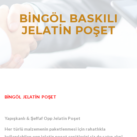
BİNGÖL BASKILI
JELATİN POŞET
BİNGÖL JELATİN POŞET
Yapışkanlı & Şeffaf Opp Jelatin Poşet
Her türlü malzemenin paketlenmesi için rahatlıkla
kullanılabilen opp jelatin poşet çeşitlerini siz de satın alın!